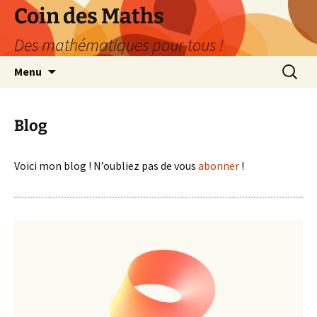
Aller
Coin des Maths
au
Des mathématiques pour tous !
contenu
Recherc
Menu
Blog
Voici mon blog ! N’oubliez pas de vous
abonner
!