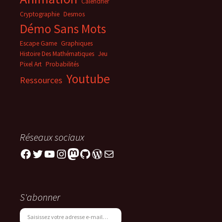
Calendrier
Cryptographie
Desmos
Démo Sans Mots
Escape Game
Graphiques
Histoire Des Mathématiques
Jeu
Pixel Art
Probabilités
Youtube
Ressources
Réseaux sociaux
Facebook
Twitter
YouTube
Instagram
Mastodon
GitHub
WordPress
E-mail
S'abonner
Saisissez votre adresse e-mail…