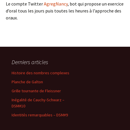
Le compte Twitter
AgregNancy
, bot qui propose un exercice
d’oral tous les jours puis toutes les heures à l’approche des
oraux.
Derniers articles
Histoire des nombres complexes
Planche de Galton
Grille tournante de Fleissner
Inégalité de Cauchy-Schwarz –
DSM#10
Identités remarquables – DSM#9