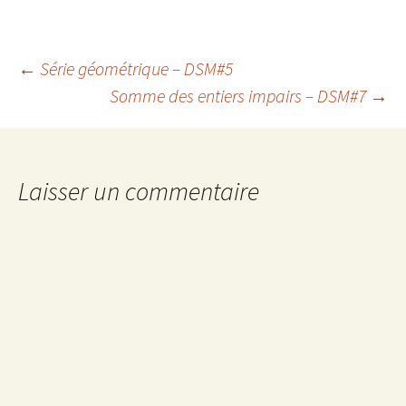
Navigation
←
Série géométrique – DSM#5
Somme des entiers impairs – DSM#7
→
des
articles
Laisser un commentaire