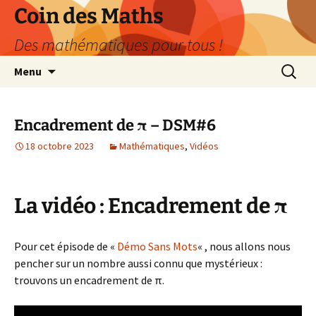
Aller
Coin des Maths
au
Des mathématiques pour tous !
contenu
Recherc
Menu
Encadrement de π – DSM#6
18 octobre 2023
Mathématiques
,
Vidéos
La vidéo : Encadrement de π
Pour cet épisode de «
Démo Sans Mots
« , nous allons nous
pencher sur un nombre aussi connu que mystérieux :
trouvons un encadrement de π.