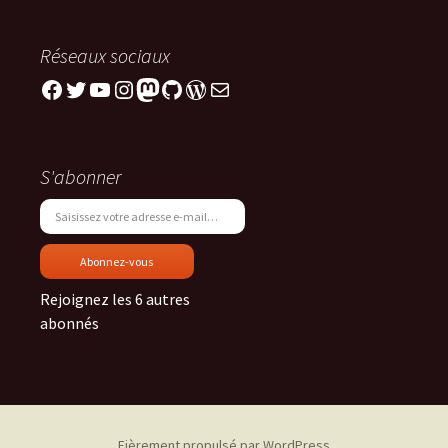
Réseaux sociaux
Facebook
Twitter
YouTube
Instagram
Mastodon
GitHub
WordPress
E-mail
S'abonner
Saisissez votre adresse e-mail…
Abonnez-vous
Rejoignez les 6 autres
abonnés
Fièrement propulsé par WordPress