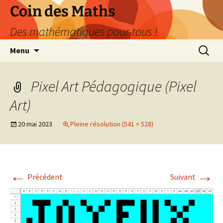
Aller
Coin des Maths
au
Des mathématiques pour tous !
contenu
Recherc
Menu
Pixel Art Pédagogique (Pixel
Art)
20 mai 2023
Pleine résolution (541 × 528)
←
→
Précédent
Suivant