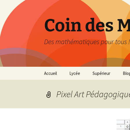
Aller
au
contenu
Coin des 
Des mathématiques pour tous !
Accueil
Lycée
Supérieur
Blo
Seconde
Agrégation
Pixel Art Pédagogique
Première Générale
Première Technologique
Terminale Générale
(Spécialité)