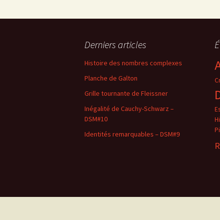
Derniers articles
É
Histoire des nombres complexes
Planche de Galton
C
Grille tournante de Fleissner
Inégalité de Cauchy-Schwarz –
E
DSM#10
H
Pi
Identités remarquables – DSM#9
R