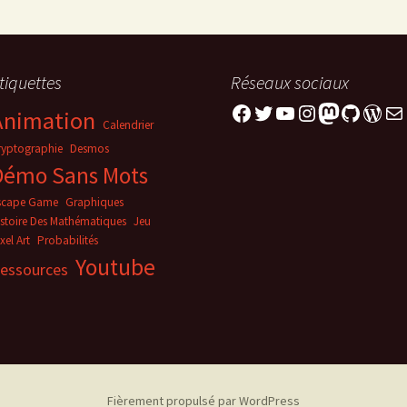
tiquettes
Réseaux sociaux
Facebook
Twitter
YouTube
Instagram
Mastodo
GitHub
Word
E-m
Animation
Calendrier
ryptographie
Desmos
Démo Sans Mots
scape Game
Graphiques
istoire Des Mathématiques
Jeu
xel Art
Probabilités
Youtube
essources
Fièrement propulsé par WordPress