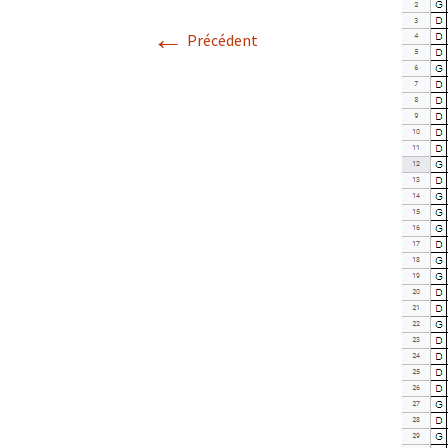
←
Précédent
Terminale Générale
(Complémentaires)
Terminale Générale
(Expertes)
Terminale Technologique