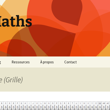
Maths
g
Ressources
À propos
Contact
SNT
 (Grille)
Chronologie des
mathématiques