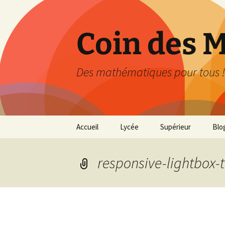
Aller
au
contenu
Coin des 
Des mathématiques pour tous !
Accueil
Lycée
Supérieur
Blo
Seconde
Agrégation
responsive-lightbox-
Première Générale
Première Technologique
Terminale Générale
(Spécialité)