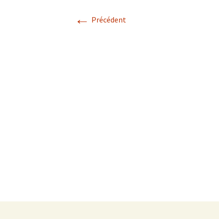
←
Précédent
Terminale Générale
(Complémentaires)
Terminale Générale
(Expertes)
Terminale Technologique