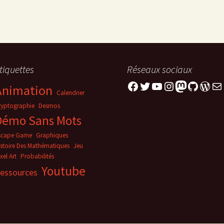
tiquettes
Réseaux sociaux
Facebook
Twitter
YouTube
Instagram
Mastodo
GitHub
Word
E-m
Animation
Calendrier
ryptographie
Desmos
Démo Sans Mots
scape Game
Graphiques
istoire Des Mathématiques
Jeu
xel Art
Probabilités
Youtube
essources