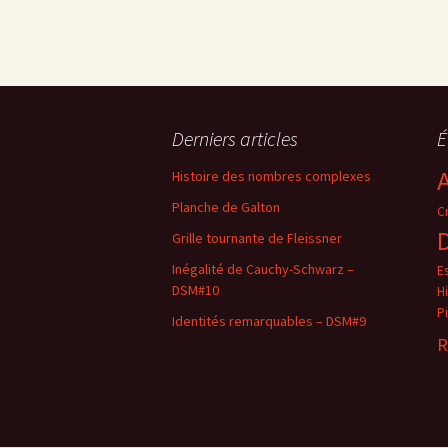
Derniers articles
É
Histoire des nombres complexes
Planche de Galton
C
Grille tournante de Fleissner
Inégalité de Cauchy-Schwarz –
E
DSM#10
H
Pi
Identités remarquables – DSM#9
R