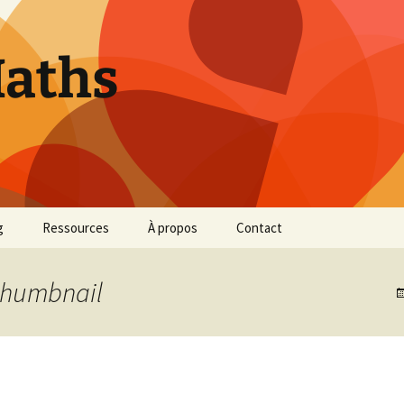
Maths
g
Ressources
À propos
Contact
SNT
thumbnail
Chronologie des
mathématiques