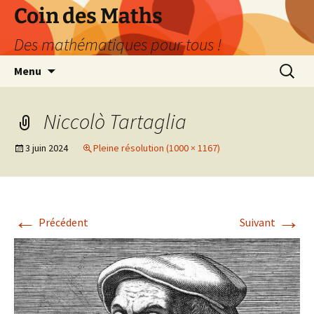
Aller
Coin des Maths
au
Des mathématiques pour tous !
contenu
Recherc
Menu
Niccolò Tartaglia
3 juin 2024
Pleine résolution (1000 × 1167)
←
→
Précédent
Suivant