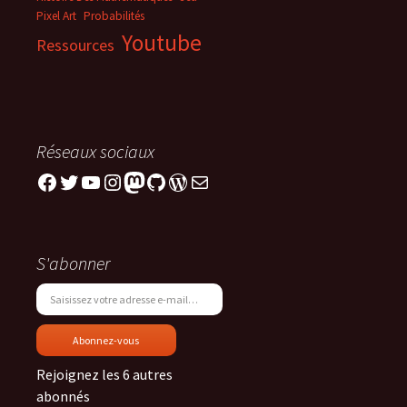
Pixel Art
Probabilités
Youtube
Ressources
Réseaux sociaux
Facebook
Twitter
YouTube
Instagram
Mastodon
GitHub
WordPress
E-mail
S'abonner
Saisissez votre adresse e-mail…
Abonnez-vous
Rejoignez les 6 autres
abonnés