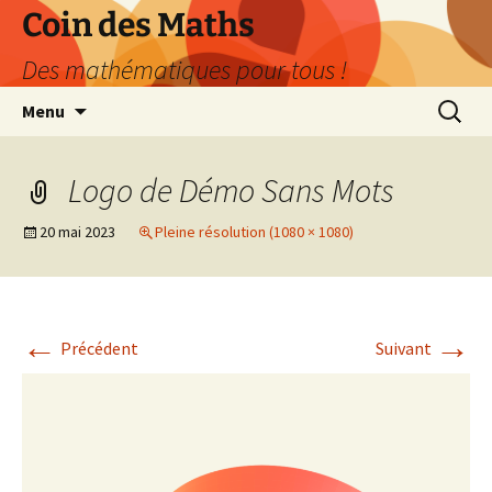
Aller
Coin des Maths
au
Des mathématiques pour tous !
contenu
Recherc
Menu
Logo de Démo Sans Mots
20 mai 2023
Pleine résolution (1080 × 1080)
←
→
Précédent
Suivant