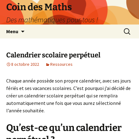
Aller
Coin des Maths
au
Des mathématiques pour tous !
contenu
Recherc
Menu
Calendrier scolaire perpétuel
8 octobre 2022
Ressources
Chaque année possède son propre calendrier, avec ses jours
fériés et ses vacances scolaires. C’est pourquoi j’ai décidé de
créer un calendrier scolaire perpétuel qui se remplira
automatiquement une fois que vous aurez sélectionné
l’année souhaitée.
Qu’est-ce qu’un calendrier