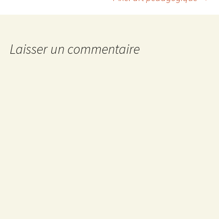
des
articles
Laisser un commentaire