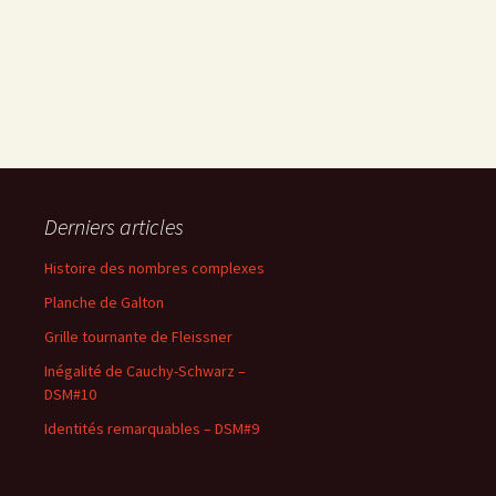
Derniers articles
Histoire des nombres complexes
Planche de Galton
Grille tournante de Fleissner
Inégalité de Cauchy-Schwarz –
DSM#10
Identités remarquables – DSM#9